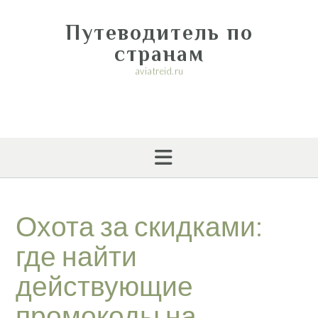
Перейти
к
Путеводитель по
содержимому
странам
aviatreid.ru
Охота за скидками:
где найти
действующие
промокоды на