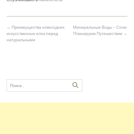
Навигация
←
Преимущества новогодних
Минеральные Воды – Сочи:
по
искусственных елок перед
Планируем Путешествие
→
записям
натуральными