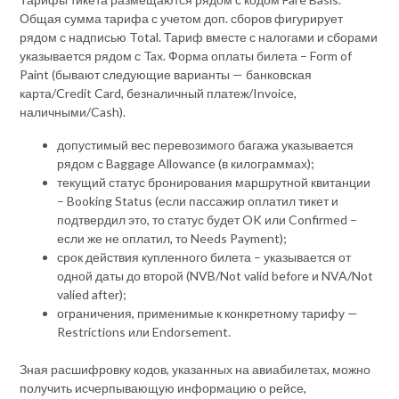
Общая сумма тарифа с учетом доп. сборов фигурирует
рядом с надписью Total. Тариф вместе с налогами и сборами
указывается рядом с Tax. Форма оплаты билета – Form of
Paint (бывают следующие варианты — банковская
карта/Credit Card, безналичный платеж/Invoice,
наличными/Cash).
допустимый вес перевозимого багажа указывается
рядом с Baggage Allowance (в килограммах);
текущий статус бронирования маршрутной квитанции
– Booking Status (если пассажир оплатил тикет и
подтвердил это, то статус будет OK или Confirmed –
если же не оплатил, то Needs Payment);
срок действия купленного билета – указывается от
одной даты до второй (NVB/Not valid before и NVA/Not
valied after);
ограничения, применимые к конкретному тарифу —
Restrictions или Endorsement.
Зная расшифровку кодов, указанных на авиабилетах, можно
получить исчерпывающую информацию о рейсе,