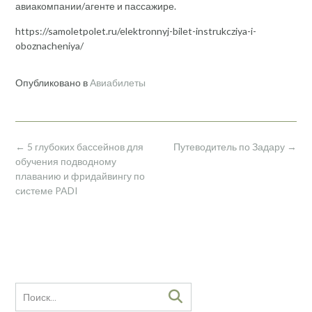
авиакомпании/агенте и пассажире.
https://samoletpolet.ru/elektronnyj-bilet-instrukcziya-i-
oboznacheniya/
Опубликовано в
Авиабилеты
Навигация
←
5 глубоких бассейнов для
Путеводитель по Задару
→
по
обучения подводному
записям
плаванию и фридайвингу по
системе PADI