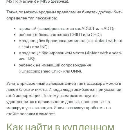
MSTR (мальчик) и MISS (девочка).
Также по международным правилам на билетах должен быть
определен тип пассажира:
взрослый (зашифровывается как ADULT или ADT);
ребенок (обозначается как CHILD или CHD);
младенец без бронирования места (как «Infant without
a seat» или INF);
младенец с бронированием места («Infant with a seat»
или INS);
ребенок, не имеющий сопровождения
(«Unaccompanied Child» или UNN).
Узнать присвоенный авиакомпанией тип пассажира можно в
левом блоке е-тикета. Иногда люди ошибаются при указании
этой информации. Поэтому всем рекомендуется
удостоверится в правильности данных, нанесенных на
маршрутную квитанцию. Иначе возникнут проблемы на
стойке посадки в самолет.
Как найти в купленном